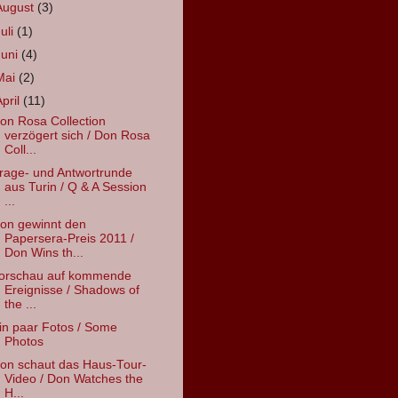
August
(3)
Juli
(1)
Juni
(4)
Mai
(2)
April
(11)
on Rosa Collection
verzögert sich / Don Rosa
Coll...
rage- und Antwortrunde
aus Turin / Q & A Session
...
on gewinnt den
Papersera-Preis 2011 /
Don Wins th...
orschau auf kommende
Ereignisse / Shadows of
the ...
in paar Fotos / Some
Photos
on schaut das Haus-Tour-
Video / Don Watches the
H...