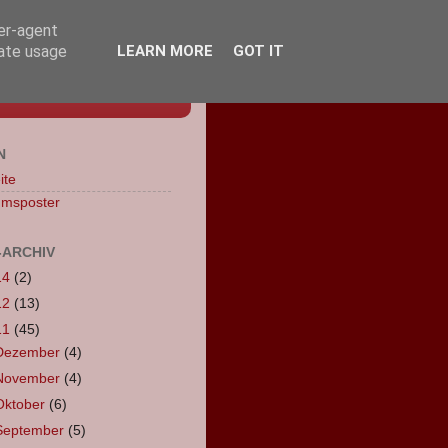
ser-agent
rate usage
LEARN MORE
GOT IT
N
ite
umsposter
-ARCHIV
14
(2)
12
(13)
11
(45)
Dezember
(4)
November
(4)
Oktober
(6)
September
(5)