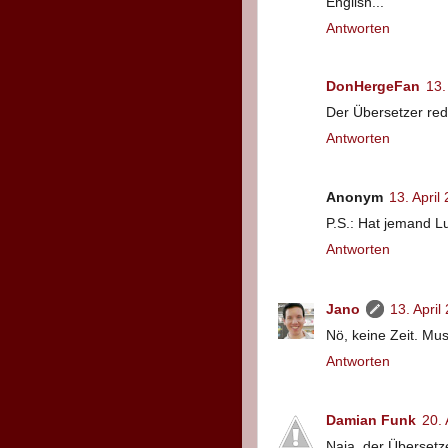
English...
Antworten
DonHergeFan
13.
Der Übersetzer redet
Antworten
Anonym
13. Apri
P.S.: Hat jemand Lu
Antworten
Jano
13. Apri
Nö, keine Zeit. Mus
Antworten
Damian Funk
20.
Naja, der Übersetz