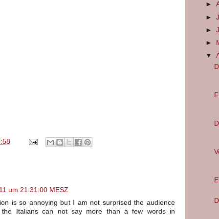
►
►
►
►
▼
D
F
D
:58
V
E
2011 um 21:31:00 MESZ
D
ation is so annoying but I am not surprised the audience
 the Italians can not say more than a few words in