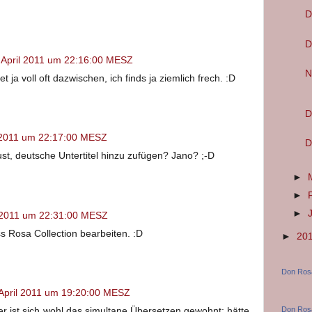
D
D
 April 2011 um 22:16:00 MESZ
N
 ja voll oft dazwischen, ich finds ja ziemlich frech. :D
D
l 2011 um 22:17:00 MESZ
D
st, deutsche Untertitel hinzu zufügen? Jano? ;-D
►
►
►
l 2011 um 22:31:00 MESZ
s Rosa Collection bearbeiten. :D
►
20
Don Ros
 April 2011 um 19:20:00 MESZ
Don Rosa
er ist sich wohl das simultane Übersetzen gewohnt; hätte