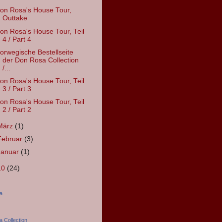
on Rosa's House Tour,
Outtake
on Rosa's House Tour, Teil
4 / Part 4
orwegische Bestellseite
der Don Rosa Collection
/...
on Rosa's House Tour, Teil
3 / Part 3
on Rosa's House Tour, Teil
2 / Part 2
März
(1)
Februar
(3)
Januar
(1)
10
(24)
a
 Collection