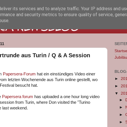
liver its services and to analyze traffic. Your IP address and u
rmance and security metrics to ensure quality of service, gene
buse.
11
SEITE
Startse
trunde aus Turin / Q & A Session
Jubilä
BLOG
em
Papersera-Forum
hat ein einstündiges Video einer
►
20
om letzten Wochenende aus Turin online gestellt, wo
estival besucht hat.
►
20
▼
20
e
Papersera forum
has uploaded a one hour long video
►
session from Turin, where Don visited the "Turino
►
e last weekend.
►
►